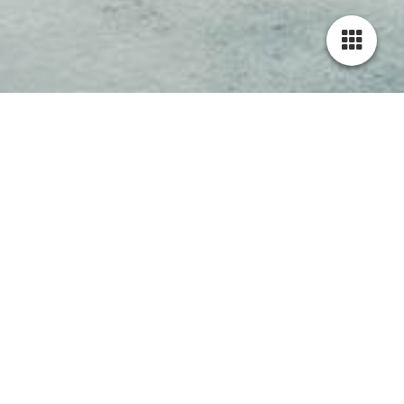
Willkommen auf unserer Webseite!
Ich darf Sie im Namen meines Unternehmens auf unserem
Internetauftritt begrüßen.
Mit Fachkompetenz und Sympathie begegnen wir unseren
Kunden nun schon seit mehr als 10 Jahren. Informieren Sie sich
über unser Leistungsportfolio und setzen Sie auf uns wenn es
um Elektrotechnik im Saarland geht.